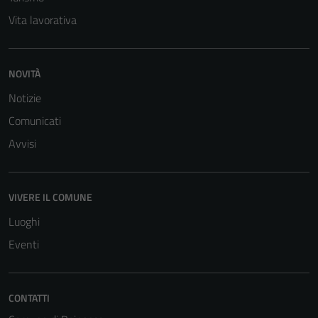
per il
Vita lavorativa
funzionamento
del sito e non
possono
NOVITÀ
essere
Notizie
disabilitati.
Questi cookie
Comunicati
non raccolgono
Avvisi
informazioni
personali.
VIVERE IL COMUNE
Luoghi
Eventi
CONTATTI