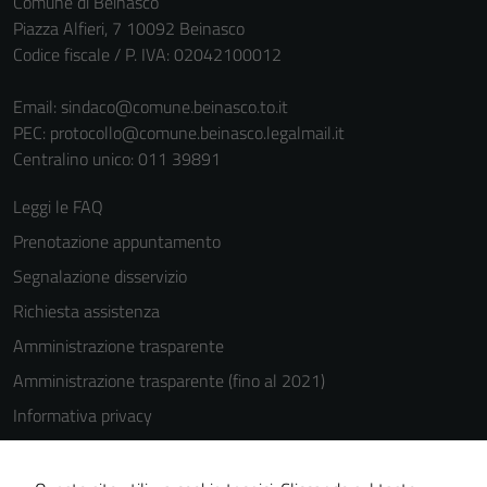
Comune di Beinasco
Piazza Alfieri, 7 10092 Beinasco
Codice fiscale / P. IVA: 02042100012
Email:
sindaco@comune.beinasco.to.it
PEC:
protocollo@comune.beinasco.legalmail.it
Centralino unico: 011 39891
Leggi le FAQ
Prenotazione appuntamento
Segnalazione disservizio
Richiesta assistenza
Amministrazione trasparente
Amministrazione trasparente (fino al 2021)
Informativa privacy
Cookie Policy
Note legali