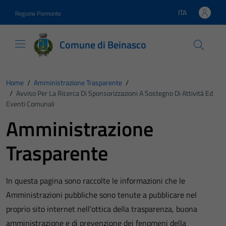
Vai ai contenuti
Vai al footer
ITA
Regione Piemonte
Lingua attiva:
Comune di Beinasco
Home
/
Amministrazione Trasparente
/
/
Avviso Per La Ricerca Di Sponsorizzazioni A Sostegno Di Attività Ed
Eventi Comunali
Amministrazione
Trasparente
In questa pagina sono raccolte le informazioni che le
Amministrazioni pubbliche sono tenute a pubblicare nel
proprio sito internet nell’ottica della trasparenza, buona
amministrazione e di prevenzione dei fenomeni della