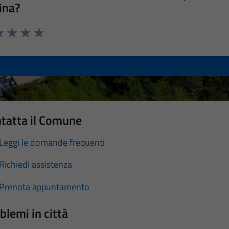
ina?
a 1 stelle su 5
luta 2 stelle su 5
Valuta 3 stelle su 5
Valuta 4 stelle su 5
Valuta 5 stelle su 5
tatta il Comune
Leggi le domande frequenti
Richiedi assistenza
Prenota appuntamento
blemi in città