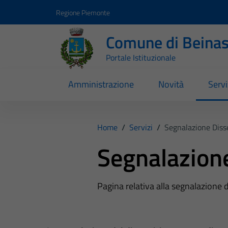
Vai ai contenuti
Vai al footer
Regione Piemonte
Comune di Beina
Portale Istituzionale
Amministrazione
Novità
Servi
Home
/
Servizi
/
Segnalazione Disse
Segnalazione
Pagina relativa alla segnalazione d