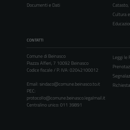
Documenti e Dati
Catasto,
Cultura 
Educazio
CONTATTI
Comune di Beinasco
Leggi le
Piazza Alfieri, 7 10092 Beinasco
Prenota
Codice fiscale / P. IVA: 02042100012
Segnalazi
Email:
sindaco@comune.beinasco.to.it
Richiest
PEC:
protocollo@comune.beinasco.legalmail.it
Centralino unico: 011 39891