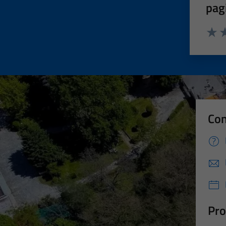
pag
Valut
Va
Con
Pro