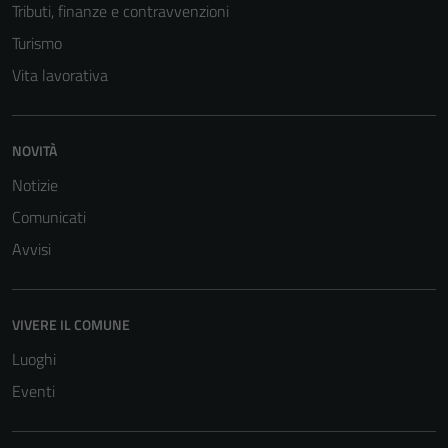
Tributi, finanze e contravvenzioni
Turismo
Vita lavorativa
NOVITÀ
Notizie
Tecnici
Comunicati
Questi cookie
sono necessari
Avvisi
per il
funzionamento
del sito e non
VIVERE IL COMUNE
possono
Luoghi
essere
disabilitati.
Eventi
Questi cookie
non raccolgono