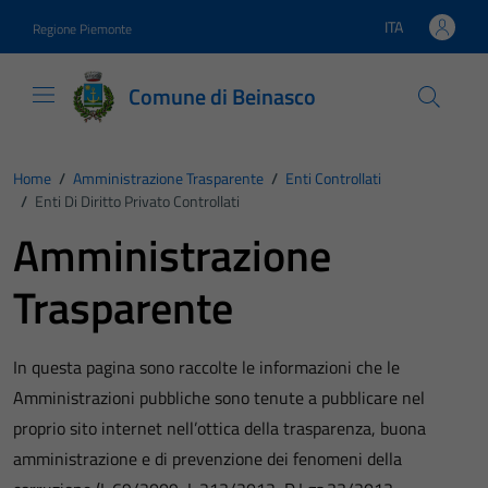
Vai ai contenuti
Vai al footer
ITA
Regione Piemonte
Lingua attiva:
Comune di Beinasco
Home
/
Amministrazione Trasparente
/
Enti Controllati
/
Enti Di Diritto Privato Controllati
Amministrazione
Trasparente
In questa pagina sono raccolte le informazioni che le
Amministrazioni pubbliche sono tenute a pubblicare nel
proprio sito internet nell’ottica della trasparenza, buona
amministrazione e di prevenzione dei fenomeni della