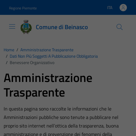
Vai ai contenuti
Vai al footer
ITA
Regione Piemonte
Lingua attiva:
Comune di Beinasco
Home
/
Amministrazione Trasparente
/
Dati Non Più Soggetti A Pubblicazione Obbligatoria
/
Benessere Organizzativo
Amministrazione
Trasparente
In questa pagina sono raccolte le informazioni che le
Amministrazioni pubbliche sono tenute a pubblicare nel
proprio sito internet nell’ottica della trasparenza, buona
amministrazione e di prevenzione dei fenomeni della