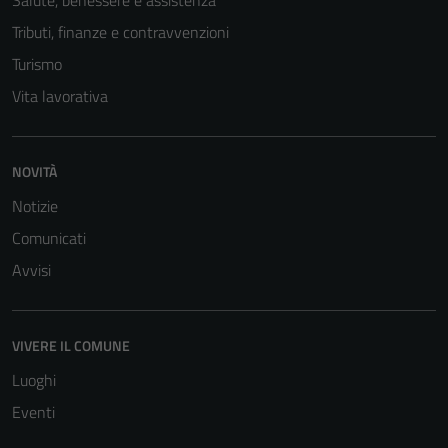
Salute, benessere e assistenza
Tributi, finanze e contravvenzioni
Turismo
Vita lavorativa
NOVITÀ
Tecnici
Notizie
Questi cookie
Comunicati
sono necessari
Avvisi
per il
funzionamento
del sito e non
VIVERE IL COMUNE
possono
essere
Luoghi
disabilitati.
Eventi
Questi cookie
non raccolgono