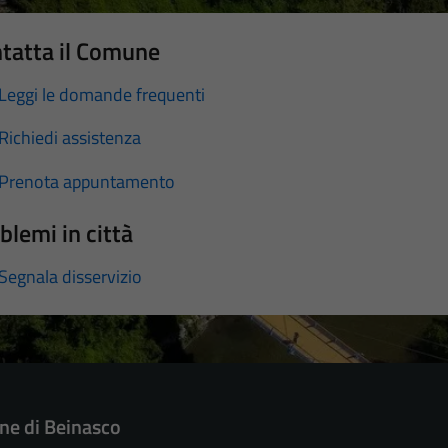
tatta il Comune
Leggi le domande frequenti
Richiedi assistenza
Prenota appuntamento
blemi in città
Segnala disservizio
e di Beinasco