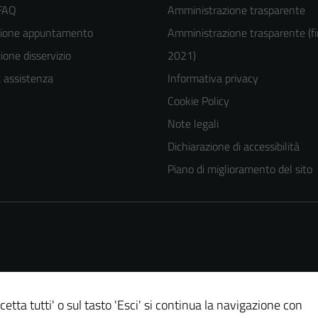
 FAQ
Amministrazione trasparente
zione appuntamento
Amministrazione trasparente (fi
one disservizio
2021)
a assistenza
Informativa privacy
Cookie Policy
Note legali
Dichiarazione di accessibilità
Piano di miglioramento del sito
cetta tutti' o sul tasto 'Esci' si continua la navigazione con