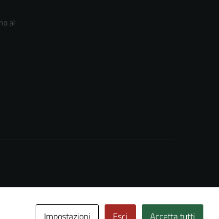
no al
Impostazioni
Esci
Accetta tutti