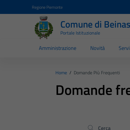
Vai ai contenuti
Vai al footer
Regione Piemonte
Comune di Beina
Portale Istituzionale
Amministrazione
Novità
Servi
Home
/
Domande Più Frequenti
Domande fre
Cerca nel sito