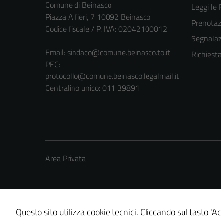
Comune di Beinasco
Leggi le
Piazza Alfieri, 7 10092 Beinasco
Prenota
Codice fiscale / P. IVA: 02042100012
Segnalazi
Email:
sindaco@comune.beinasco.to.it
Richiest
PEC:
protocollo@comune.beinasco.legalmail.it
Centralino unico: 011 39891
Area Privata
Questo sito utilizza cookie tecnici. Cliccando sul tasto 'Ac
Credits: ©
Technical Design s.r.l.