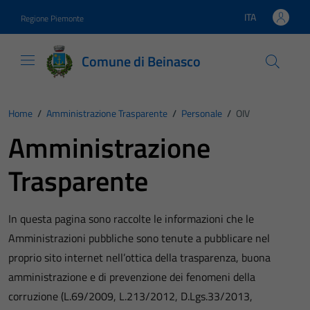
Vai ai contenuti
Vai al footer
ITA
Regione Piemonte
Lingua attiva:
Comune di Beinasco
Home
/
Amministrazione Trasparente
/
Personale
/
OIV
Amministrazione
Trasparente
In questa pagina sono raccolte le informazioni che le
Amministrazioni pubbliche sono tenute a pubblicare nel
proprio sito internet nell’ottica della trasparenza, buona
amministrazione e di prevenzione dei fenomeni della
corruzione (L.69/2009, L.213/2012, D.Lgs.33/2013,