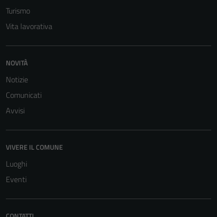
Turismo
Vita lavorativa
NOVITÀ
Notizie
Tecnici
Comunicati
Questi cookie
Avvisi
sono necessari
per il
funzionamento
del sito e non
VIVERE IL COMUNE
possono
Luoghi
essere
Eventi
disabilitati.
Questi cookie
non raccolgono
CONTATTI
informazioni