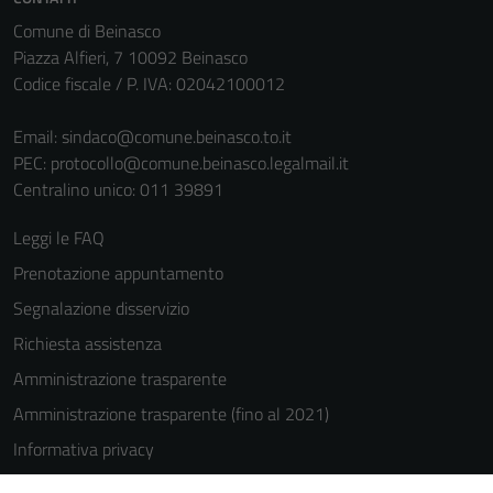
personali.
Comune di Beinasco
Piazza Alfieri, 7 10092 Beinasco
Codice fiscale / P. IVA: 02042100012
Email:
sindaco@comune.beinasco.to.it
PEC:
protocollo@comune.beinasco.legalmail.it
Centralino unico: 011 39891
Leggi le FAQ
Prenotazione appuntamento
Segnalazione disservizio
Richiesta assistenza
Amministrazione trasparente
Amministrazione trasparente (fino al 2021)
Informativa privacy
Cookie Policy