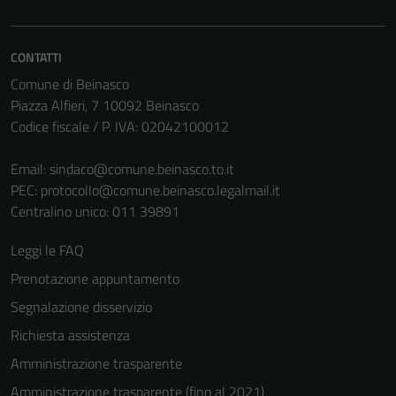
CONTATTI
Comune di Beinasco
Piazza Alfieri, 7 10092 Beinasco
Codice fiscale / P. IVA: 02042100012
Email:
sindaco@comune.beinasco.to.it
PEC:
protocollo@comune.beinasco.legalmail.it
Tecnici
Centralino unico: 011 39891
Questi cookie
sono necessari
Leggi le FAQ
per il
funzionamento
Prenotazione appuntamento
del sito e non
Segnalazione disservizio
possono
Richiesta assistenza
essere
disabilitati.
Amministrazione trasparente
Questi cookie
Amministrazione trasparente (fino al 2021)