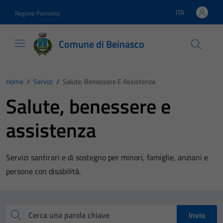
Vai ai contenuti
Vai al footer
ITA
Regione Piemonte
Lingua attiva:
Comune di Beinasco
Home
/
Servizi
/
Salute, Benessere E Assistenza
Salute, benessere e
assistenza
Servizi santirari e di sostegno per minori, famiglie, anziani e
persone con disabilità.
Esplora tutti i servizi
Cerca una parola chiave
Invio