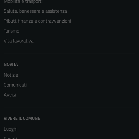
Mobilità e trasporti
Salute, benessere e assistenza
Tributi, finanze e contravvenzioni
Turismo
Vita lavorativa
NOVITÀ
Tecnici
Notizie
Questi cookie
sono necessari
Comunicati
per il
Avvisi
funzionamento
del sito e non
possono
VIVERE IL COMUNE
essere
disabilitati.
Luoghi
Questi cookie
Eventi