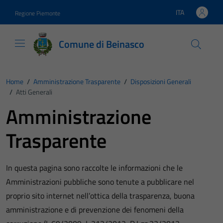
Vai ai contenuti
Vai al footer
ITA
Regione Piemonte
Lingua attiva:
Comune di Beinasco
Home
/
Amministrazione Trasparente
/
Disposizioni Generali
/
Atti Generali
Amministrazione
Trasparente
In questa pagina sono raccolte le informazioni che le
Amministrazioni pubbliche sono tenute a pubblicare nel
proprio sito internet nell’ottica della trasparenza, buona
amministrazione e di prevenzione dei fenomeni della