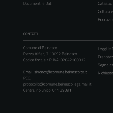
Documenti e Dati
Catasto,
Cultura 
Educazio
CONTATTI
Comune di Beinasco
Leggi le
Piazza Alfieri, 7 10092 Beinasco
Prenota
Codice fiscale / P. IVA: 02042100012
Segnalazi
Email:
sindaco@comune.beinasco.to.it
Richiest
PEC:
protocollo@comune.beinasco.legalmail.it
Centralino unico: 011 39891