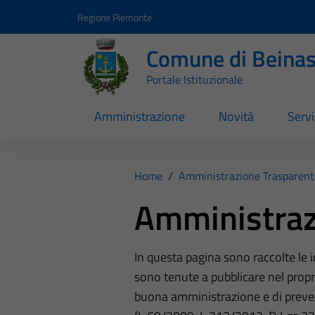
Vai ai contenuti
Vai al footer
Regione Piemonte
Comune di Beina
Portale Istituzionale
Amministrazione
Novità
Servi
Home
/
Amministrazione Trasparent
Amministraz
In questa pagina sono raccolte le
sono tenute a pubblicare nel propri
buona amministrazione e di preve