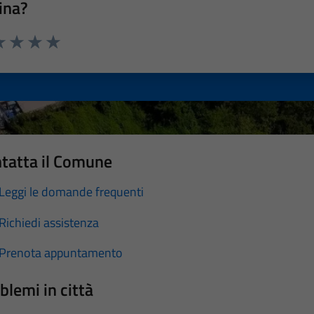
ina?
a 1 stelle su 5
luta 2 stelle su 5
Valuta 3 stelle su 5
Valuta 4 stelle su 5
Valuta 5 stelle su 5
tatta il Comune
Leggi le domande frequenti
Richiedi assistenza
Prenota appuntamento
blemi in città