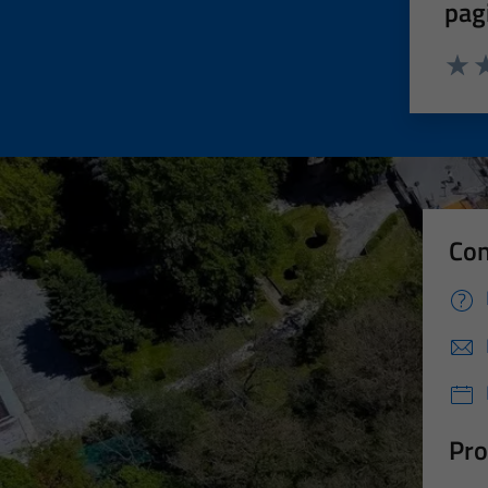
pag
Valut
Va
Con
Pro