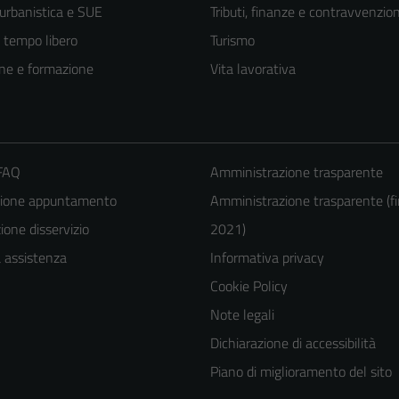
 urbanistica e SUE
Tributi, finanze e contravvenzion
e tempo libero
Turismo
ne e formazione
Vita lavorativa
 FAQ
Amministrazione trasparente
zione appuntamento
Amministrazione trasparente (fi
one disservizio
2021)
Tecnici
a assistenza
Informativa privacy
Questi cookie
Cookie Policy
sono necessari
Note legali
per il
Dichiarazione di accessibilità
funzionamento
Piano di miglioramento del sito
del sito e non