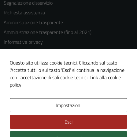
Segnalazione disservizio
Richiesta assistenza
Amministrazione trasparente
Amministrazione trasparente (fino al 2021)
Informativa privacy
Cookie Policy
Note legali
Questo sito utilizza cookie tecnici. Cliccando sul tasto
'Accetta tutti' o sul tasto 'Esci' si continua la navigazione
Dichiarazione di accessibilità
con l'accettazione di soli cookie tecnici.
Link alla cookie
Piano di miglioramento del sito
policy
Area Privata
Impostazioni
Esci