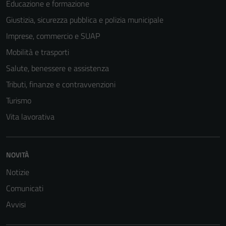
Educazione e formazione
Giustizia, sicurezza pubblica e polizia municipale
Imprese, commercio e SUAP
Mobilità e trasporti
Salute, benessere e assistenza
Tributi, finanze e contravvenzioni
Turismo
Vita lavorativa
Tecnici
Questi cookie
NOVITÀ
sono necessari
Notizie
per il
funzionamento
Comunicati
del sito e non
Avvisi
possono
essere