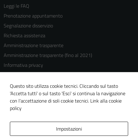
Leggi le FAQ
Prenotazione appuntamento
Segnalazione disservizio
Richiesta assistenza
Amministrazione trasparente
Amministrazione trasparente (fino al 2021)
Informativa privacy
Cookie Policy
Note legali
Questo sito utilizza cookie tecnici. Cliccando sul tasto
'Accetta tutti' o sul tasto 'Esci' si continua la navigazione
Dichiarazione di accessibilità
con l'accettazione di soli cookie tecnici.
Link alla cookie
Piano di miglioramento del sito
policy
Area Privata
Impostazioni