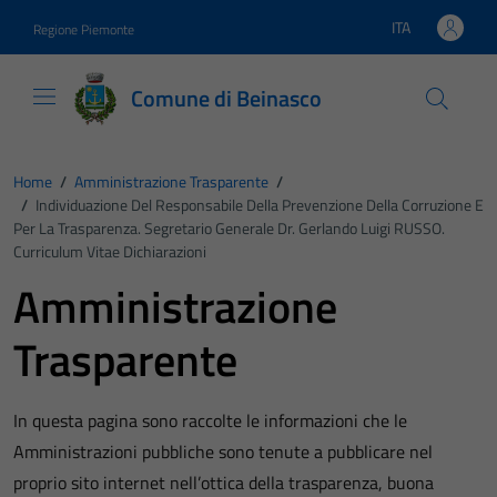
Vai ai contenuti
Vai al footer
ITA
Regione Piemonte
Lingua attiva:
Comune di Beinasco
Home
/
Amministrazione Trasparente
/
/
Individuazione Del Responsabile Della Prevenzione Della Corruzione E
Per La Trasparenza. Segretario Generale Dr. Gerlando Luigi RUSSO.
Curriculum Vitae Dichiarazioni
Amministrazione
Trasparente
In questa pagina sono raccolte le informazioni che le
Amministrazioni pubbliche sono tenute a pubblicare nel
proprio sito internet nell’ottica della trasparenza, buona