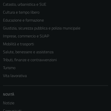
Catasto, urbanistica e SUE
Cultura e tempo libero
Educazione e formazione
Tecnici
Questi cookie
Giustizia, sicurezza pubblica e polizia municipale
sono necessari
Imprese, commercio e SUAP
per il
Mobilità e trasporti
funzionamento
del sito e non
Salute, benessere e assistenza
possono
Tributi, finanze e contravvenzioni
essere
Turismo
disabilitati.
Questi cookie
Vita lavorativa
non raccolgono
informazioni
personali.
NOVITÀ
Notizie
Comunicati