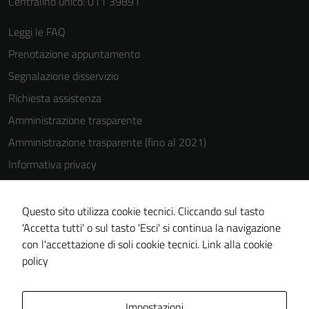
Centralino unico: 011 39891
Leggi le FAQ
Prenotazione appuntamento
Segnalazione disservizio
Richiesta assistenza
Amministrazione trasparente
Amministrazione trasparente (fino al 2021)
Informativa privacy
Cookie Policy
Note legali
Questo sito utilizza cookie tecnici. Cliccando sul tasto
'Accetta tutti' o sul tasto 'Esci' si continua la navigazione
Dichiarazione di accessibilità
con l'accettazione di soli cookie tecnici.
Link alla cookie
Piano di miglioramento del sito
policy
Area Privata
Impostazioni