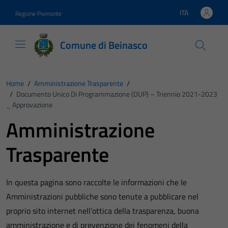
Vai ai contenuti
Vai al footer
ITA
Regione Piemonte
Lingua attiva:
Comune di Beinasco
Home
/
Amministrazione Trasparente
/
/
Documento Unico Di Programmazione (DUP) – Triennio 2021-2023
_ Approvazione
Amministrazione
Trasparente
In questa pagina sono raccolte le informazioni che le
Amministrazioni pubbliche sono tenute a pubblicare nel
proprio sito internet nell’ottica della trasparenza, buona
amministrazione e di prevenzione dei fenomeni della