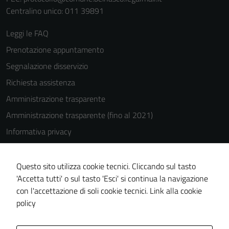
Centralino unico: 011 39891
Leggi le FAQ
Prenotazione appuntamento
Segnalazione disservizio
Richiesta assistenza
Amministrazione trasparente
Amministrazione trasparente (fino al 2021)
Informativa privacy
Cookie Policy
Note legali
Questo sito utilizza cookie tecnici. Cliccando sul tasto
'Accetta tutti' o sul tasto 'Esci' si continua la navigazione
Dichiarazione di accessibilità
con l'accettazione di soli cookie tecnici.
Link alla cookie
Piano di miglioramento del sito
policy