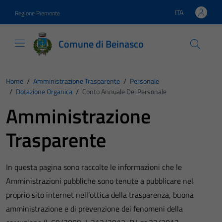
Vai ai contenuti
Vai al footer
ITA
Regione Piemonte
Lingua attiva:
Comune di Beinasco
Home
/
Amministrazione Trasparente
/
Personale
/
Dotazione Organica
/
Conto Annuale Del Personale
Amministrazione
Trasparente
In questa pagina sono raccolte le informazioni che le
Amministrazioni pubbliche sono tenute a pubblicare nel
proprio sito internet nell’ottica della trasparenza, buona
amministrazione e di prevenzione dei fenomeni della