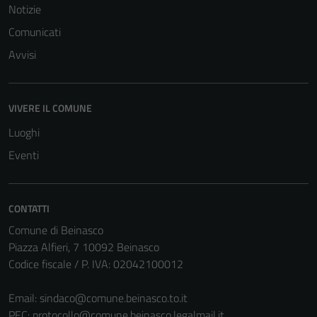
del sito e non
Notizie
possono
Comunicati
essere
disabilitati.
Avvisi
Questi cookie
non raccolgono
informazioni
VIVERE IL COMUNE
personali.
Luoghi
Eventi
CONTATTI
Comune di Beinasco
Piazza Alfieri, 7 10092 Beinasco
Codice fiscale / P. IVA: 02042100012
Email:
sindaco@comune.beinasco.to.it
PEC:
protocollo@comune.beinasco.legalmail.it