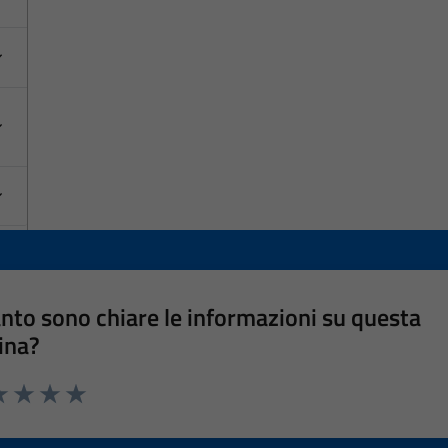
nto sono chiare le informazioni su questa
ina?
a 1 stelle su 5
luta 2 stelle su 5
Valuta 3 stelle su 5
Valuta 4 stelle su 5
Valuta 5 stelle su 5