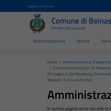
Vai ai contenuti
Vai al footer
Regione Piemonte
Comune di Beina
Portale Istituzionale
Amministrazione
Novità
Servi
Home
/
Amministrazione Trasparent
/
Conferimento Incarico Di Posizione
Strategica E Del Marketing Territorial
Massolin. Curriculum Vitae
Amministraz
In questa pagina sono raccolte le