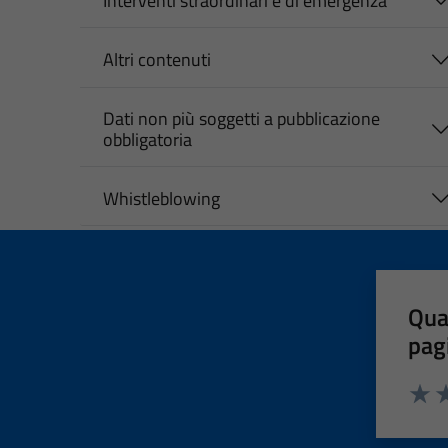
Interventi straordinari e di emergenza
Altri contenuti
Dati non più soggetti a pubblicazione
obbligatoria
Whistleblowing
Qua
pag
Valut
Va