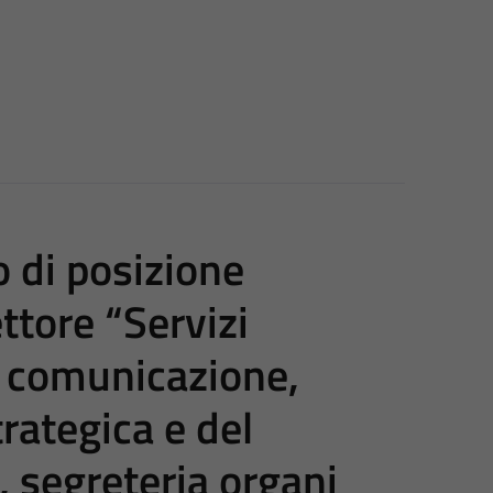
 di posizione
ettore “Servizi
a comunicazione,
trategica e del
, segreteria organi