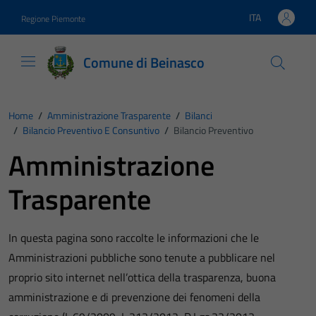
Vai ai contenuti
Vai al footer
ITA
Regione Piemonte
Lingua attiva:
Comune di Beinasco
Home
/
Amministrazione Trasparente
/
Bilanci
/
Bilancio Preventivo E Consuntivo
/
Bilancio Preventivo
Amministrazione
Trasparente
In questa pagina sono raccolte le informazioni che le
Amministrazioni pubbliche sono tenute a pubblicare nel
proprio sito internet nell’ottica della trasparenza, buona
amministrazione e di prevenzione dei fenomeni della