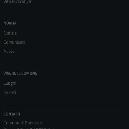
Vita lavorativa
per il
funzionamento
del sito e non
possono
NOVITÀ
essere
Notizie
disabilitati.
Comunicati
Questi cookie
non raccolgono
Avvisi
informazioni
personali.
VIVERE IL COMUNE
Luoghi
Eventi
CONTATTI
Comune di Beinasco