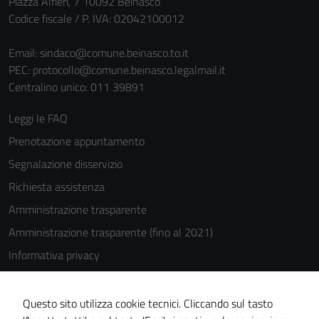
Piazza Alfieri, 7 10092 Beinasco
Codice fiscale / P. IVA: 02042100012
Email:
sindaco@comune.beinasco.to.it
PEC:
protocollo@comune.beinasco.legalmail.it
Centralino unico: 011 39891
Leggi le FAQ
Prenotazione appuntamento
Segnalazione disservizio
Richiesta assistenza
Amministrazione trasparente
Amministrazione trasparente (fino al 2021)
Informativa privacy
Cookie Policy
Note legali
Questo sito utilizza cookie tecnici. Cliccando sul tasto