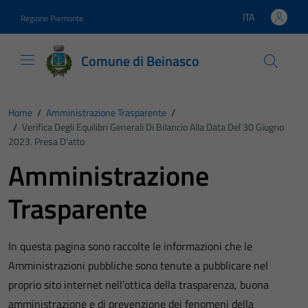
Vai ai contenuti
Vai al footer
ITA
Regione Piemonte
Lingua attiva:
Comune di Beinasco
Home
/
Amministrazione Trasparente
/
/
Verifica Degli Equilibri Generali Di Bilancio Alla Data Del 30 Giugno
2023. Presa D’atto
Amministrazione
Trasparente
In questa pagina sono raccolte le informazioni che le
Amministrazioni pubbliche sono tenute a pubblicare nel
proprio sito internet nell’ottica della trasparenza, buona
amministrazione e di prevenzione dei fenomeni della