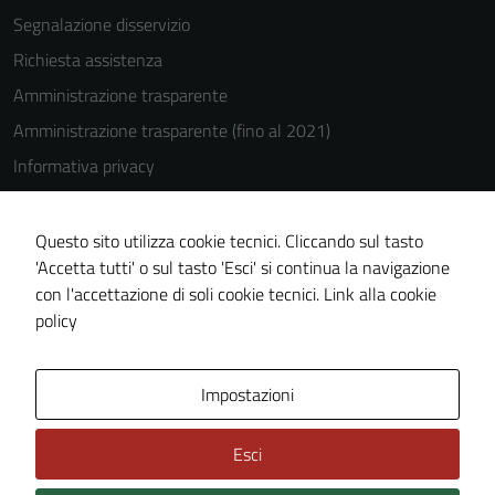
Segnalazione disservizio
Richiesta assistenza
Amministrazione trasparente
Amministrazione trasparente (fino al 2021)
Informativa privacy
Cookie Policy
Note legali
Questo sito utilizza cookie tecnici. Cliccando sul tasto
'Accetta tutti' o sul tasto 'Esci' si continua la navigazione
Dichiarazione di accessibilità
con l'accettazione di soli cookie tecnici.
Link alla cookie
Piano di miglioramento del sito
policy
Area Privata
Impostazioni
Esci