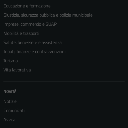
Educazione e formazione
Giustizia, sicurezza pubblica e polizia municipale
Tecnici
Questi cookie
Imprese, commercio e SUAP
sono necessari
Mobilità e trasporti
per il
Salute, benessere e assistenza
funzionamento
del sito e non
Tributi, finanze e contravvenzioni
possono
Turismo
essere
Vita lavorativa
disabilitati.
Questi cookie
non raccolgono
informazioni
NOVITÀ
personali.
Notizie
Comunicati
Avvisi