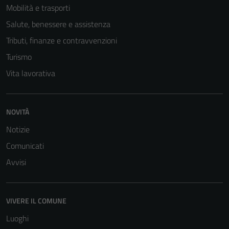
Tecnici
Mobilità e trasporti
Questi cookie
Salute, benessere e assistenza
sono necessari
per il
Tributi, finanze e contravvenzioni
funzionamento
Turismo
del sito e non
Vita lavorativa
possono
essere
disabilitati.
NOVITÀ
Questi cookie
non raccolgono
Notizie
informazioni
Comunicati
personali.
Avvisi
VIVERE IL COMUNE
Luoghi