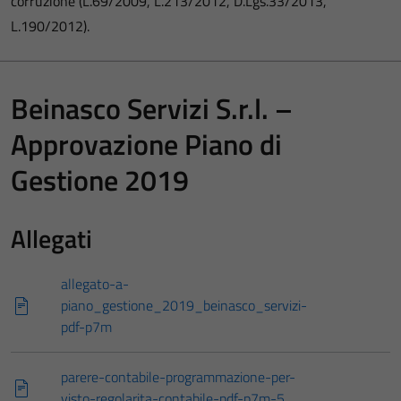
corruzione (L.69/2009, L.213/2012, D.Lgs.33/2013,
L.190/2012).
Beinasco Servizi S.r.l. –
Approvazione Piano di
Gestione 2019
Allegati
allegato-a-
piano_gestione_2019_beinasco_servizi-
pdf-p7m
parere-contabile-programmazione-per-
visto-regolarita-contabile-pdf-p7m-5