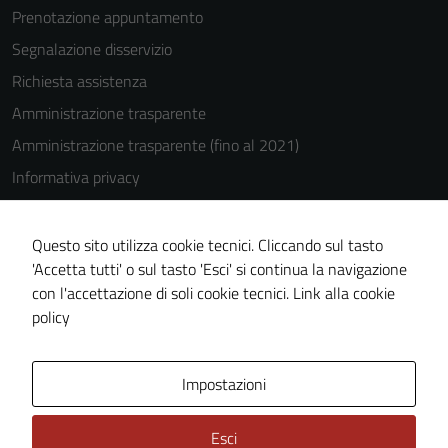
Prenotazione appuntamento
Segnalazione disservizio
Richiesta assistenza
Amministrazione trasparente
Amministrazione trasparente (fino al 2021)
Informativa privacy
Cookie Policy
Note legali
Questo sito utilizza cookie tecnici. Cliccando sul tasto
'Accetta tutti' o sul tasto 'Esci' si continua la navigazione
Dichiarazione di accessibilità
con l'accettazione di soli cookie tecnici.
Link alla cookie
Piano di miglioramento del sito
policy
Area Privata
Impostazioni
Esci