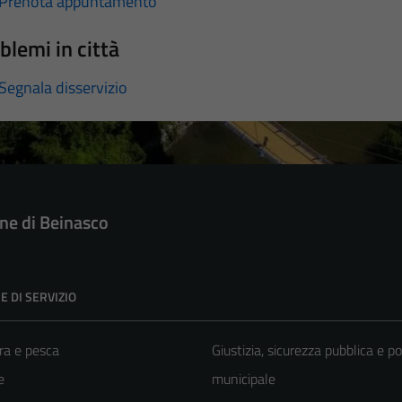
Prenota appuntamento
blemi in città
Segnala disservizio
e di Beinasco
E DI SERVIZIO
ra e pesca
Giustizia, sicurezza pubblica e po
e
municipale