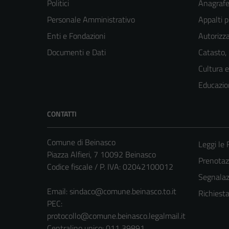
Politici
Anagrafe 
Personale Amministrativo
Appalti p
Enti e Fondazioni
Autorizza
Documenti e Dati
Catasto,
Cultura 
Educazio
CONTATTI
Comune di Beinasco
Leggi le
Piazza Alfieri, 7 10092 Beinasco
Prenota
Codice fiscale / P. IVA: 02042100012
Segnalazi
Email:
sindaco@comune.beinasco.to.it
Richiest
PEC:
protocollo@comune.beinasco.legalmail.it
Centralino unico: 011 39891