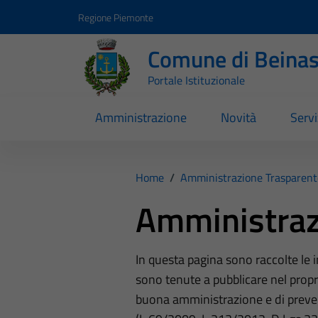
Vai ai contenuti
Vai al footer
Regione Piemonte
Comune di Beina
Portale Istituzionale
Amministrazione
Novità
Servi
Home
/
Amministrazione Trasparent
Amministraz
In questa pagina sono raccolte le
sono tenute a pubblicare nel propri
buona amministrazione e di preve