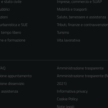
e stato civile
Imprese, commercio e SUAP
ubblici
Mobilità e trasporti
zioni
Salute, benessere e assistenza
 urbanistica e SUE
Tributi, finanze e contravvenzion
e tempo libero
Turismo
ne e formazione
Vita lavorativa
 FAQ
Amministrazione trasparente
zione appuntamento
Amministrazione trasparente (fi
Tecnici
one disservizio
2021)
Questi cookie
a assistenza
Informativa privacy
sono necessari
Cookie Policy
per il
funzionamento
Note legali