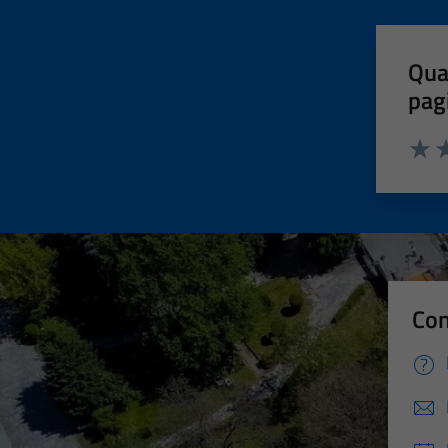
Qua
pag
Valut
Va
Con