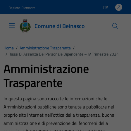
Vai ai contenuti
Vai al footer
ITA
Regione Piemonte
Lingua attiva:
Comune di Beinasco
Home
/
Amministrazione Trasparente
/
/
Tassi Di Assenza Del Personale Dipendente – IV Trimestre 2024
Amministrazione
Trasparente
In questa pagina sono raccolte le informazioni che le
Amministrazioni pubbliche sono tenute a pubblicare nel
proprio sito internet nell’ottica della trasparenza, buona
amministrazione e di prevenzione dei fenomeni della