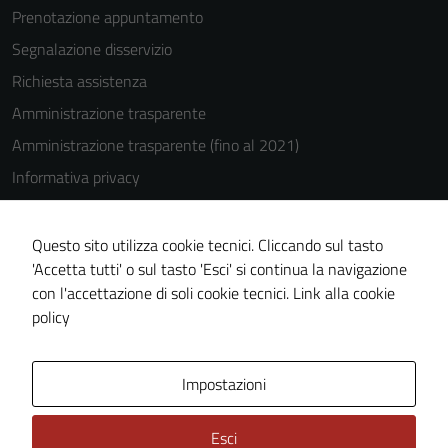
Prenotazione appuntamento
Segnalazione disservizio
Richiesta assistenza
Amministrazione trasparente
Amministrazione trasparente (fino al 2021)
Informativa privacy
Cookie Policy
Note legali
Questo sito utilizza cookie tecnici. Cliccando sul tasto
'Accetta tutti' o sul tasto 'Esci' si continua la navigazione
Dichiarazione di accessibilità
con l'accettazione di soli cookie tecnici.
Link alla cookie
Piano di miglioramento del sito
policy
Area Privata
Impostazioni
Esci