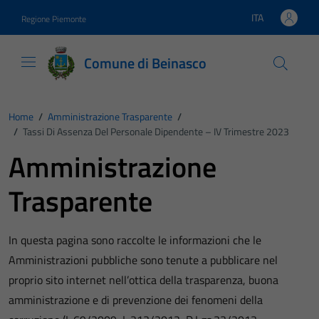
Vai ai contenuti
Vai al footer
ITA
Regione Piemonte
Lingua attiva:
Comune di Beinasco
Home
/
Amministrazione Trasparente
/
/
Tassi Di Assenza Del Personale Dipendente – IV Trimestre 2023
Amministrazione
Trasparente
In questa pagina sono raccolte le informazioni che le
Amministrazioni pubbliche sono tenute a pubblicare nel
proprio sito internet nell’ottica della trasparenza, buona
amministrazione e di prevenzione dei fenomeni della