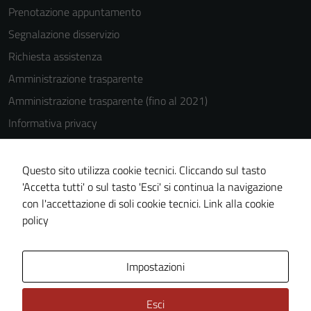
Prenotazione appuntamento
Segnalazione disservizio
Richiesta assistenza
Amministrazione trasparente
Amministrazione trasparente (fino al 2021)
Informativa privacy
Cookie Policy
Note legali
Questo sito utilizza cookie tecnici. Cliccando sul tasto
'Accetta tutti' o sul tasto 'Esci' si continua la navigazione
Dichiarazione di accessibilità
con l'accettazione di soli cookie tecnici.
Link alla cookie
Piano di miglioramento del sito
policy
Area Privata
Impostazioni
Esci