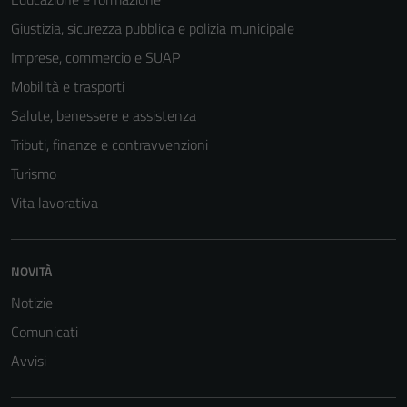
Giustizia, sicurezza pubblica e polizia municipale
Tecnici
Imprese, commercio e SUAP
Questi cookie
sono necessari
Mobilità e trasporti
per il
Salute, benessere e assistenza
funzionamento
Tributi, finanze e contravvenzioni
del sito e non
possono
Turismo
essere
Vita lavorativa
disabilitati.
Questi cookie
non raccolgono
NOVITÀ
informazioni
personali.
Notizie
Comunicati
Avvisi