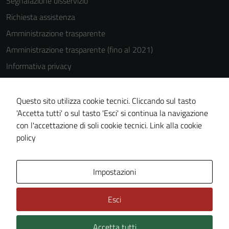
Segnalazione disservizio
Richiesta assistenza
Amministrazione trasparente
Amministrazione trasparente (fino al 2021)
Informativa privacy
Cookie Policy
Note legali
Questo sito utilizza cookie tecnici. Cliccando sul tasto
'Accetta tutti' o sul tasto 'Esci' si continua la navigazione
Dichiarazione di accessibilità
con l'accettazione di soli cookie tecnici.
Link alla cookie
Piano di miglioramento del sito
policy
Area Privata
Impostazioni
Esci
Accetta tutti
Credits: ©
Technical Design s.r.l.