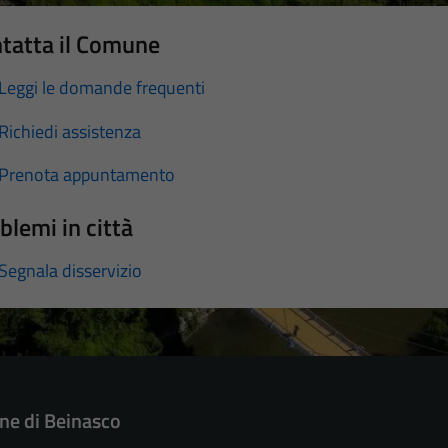
tatta il Comune
Leggi le domande frequenti
Richiedi assistenza
Prenota appuntamento
blemi in città
Segnala disservizio
e di Beinasco