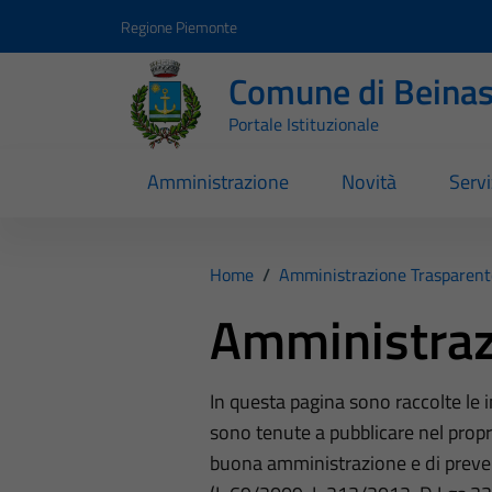
Vai ai contenuti
Vai al footer
Regione Piemonte
Comune di Beina
Portale Istituzionale
Amministrazione
Novità
Servi
Home
/
Amministrazione Trasparent
Amministraz
In questa pagina sono raccolte le
sono tenute a pubblicare nel propri
buona amministrazione e di preve