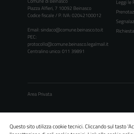
Comune di Beinasco
Leggi le
Piazza Alfieri, 7 10092 Beinasco
Prenota
Codice fiscale / P. IVA: 02042100012
Segnalazi
Email:
sindaco@comune.beinasco.to.it
Richiest
PEC:
protocollo@comune.beinasco.legalmail.it
Centralino unico: 011 39891
Area Privata
Questo sito utilizza cookie tecnici. Cliccando sul tasto 'Ac
Credits: ©
Technical Design s.r.l.