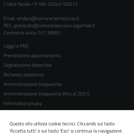
Codice fiscale / P. IVA: 02042100012
Email:
sindaco@comune.beinasco.to.it
PEC:
protocollo@comune.beinasco.legalmail.it
Centralino unico: 011 39891
Leggi le FAQ
Prenotazione appuntamento
Segnalazione disservizio
Richiesta assistenza
Amministrazione trasparente
Amministrazione trasparente (fino al 2021)
Informativa privacy
Cookie Policy
Note legali
Questo sito utilizza cookie tecnici. Cliccando sul tasto
'Accetta tutti' o sul tasto 'Esci' si continua la navigazione
Dichiarazione di accessibilità