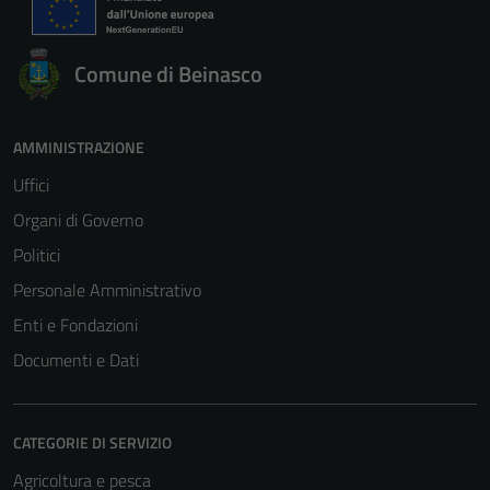
Comune di Beinasco
AMMINISTRAZIONE
Tecnici
Uffici
Questi cookie
sono necessari
Organi di Governo
per il
Politici
funzionamento
Personale Amministrativo
del sito e non
possono
Enti e Fondazioni
essere
Documenti e Dati
disabilitati.
Questi cookie
non raccolgono
CATEGORIE DI SERVIZIO
informazioni
Agricoltura e pesca
personali.