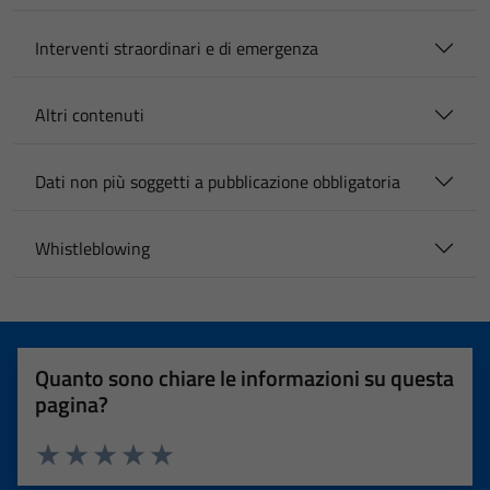
Interventi straordinari e di emergenza
Altri contenuti
Dati non più soggetti a pubblicazione obbligatoria
Whistleblowing
Quanto sono chiare le informazioni su questa
pagina?
Valuta 1 stelle su 5
Valuta 2 stelle su 5
Valuta 3 stelle su 5
Valuta 4 stelle su 5
Valuta 5 stelle su 5