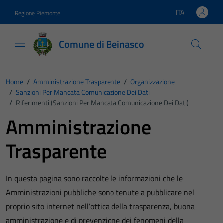
Vai ai contenuti
Vai al footer
ITA
Regione Piemonte
Lingua attiva:
Comune di Beinasco
Home
/
Amministrazione Trasparente
/
Organizzazione
/
Sanzioni Per Mancata Comunicazione Dei Dati
/
Riferimenti (Sanzioni Per Mancata Comunicazione Dei Dati)
Amministrazione
Trasparente
In questa pagina sono raccolte le informazioni che le
Amministrazioni pubbliche sono tenute a pubblicare nel
proprio sito internet nell’ottica della trasparenza, buona
amministrazione e di prevenzione dei fenomeni della