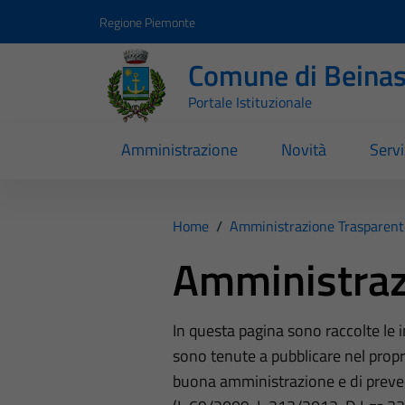
Vai ai contenuti
Vai al footer
Regione Piemonte
Comune di Beina
Portale Istituzionale
Amministrazione
Novità
Servi
Home
/
Amministrazione Trasparent
Amministraz
In questa pagina sono raccolte le
sono tenute a pubblicare nel propri
buona amministrazione e di preve