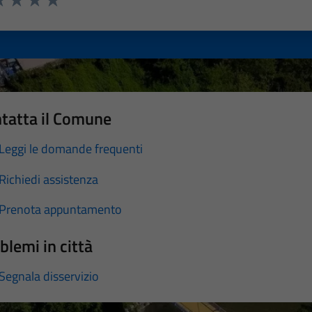
a 1 stelle su 5
luta 2 stelle su 5
Valuta 3 stelle su 5
Valuta 4 stelle su 5
Valuta 5 stelle su 5
tatta il Comune
Leggi le domande frequenti
Richiedi assistenza
Prenota appuntamento
blemi in città
Segnala disservizio