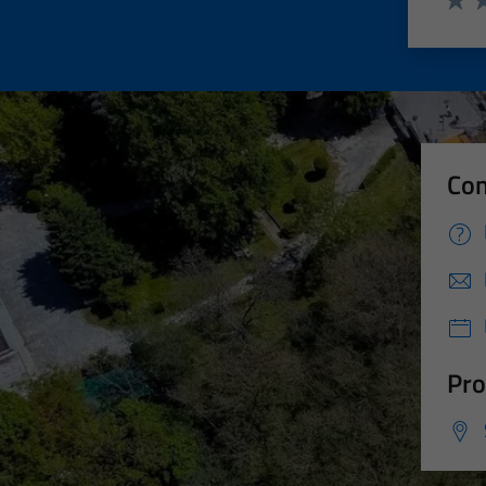
Valut
Va
Con
Pro