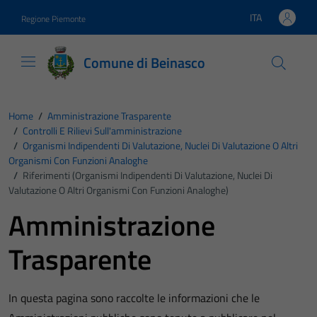
Vai ai contenuti
Vai al footer
ITA
Regione Piemonte
Lingua attiva:
Comune di Beinasco
Home
/
Amministrazione Trasparente
/
Controlli E Rilievi Sull'amministrazione
/
Organismi Indipendenti Di Valutazione, Nuclei Di Valutazione O Altri
Organismi Con Funzioni Analoghe
/
Riferimenti (Organismi Indipendenti Di Valutazione, Nuclei Di
Valutazione O Altri Organismi Con Funzioni Analoghe)
Amministrazione
Trasparente
In questa pagina sono raccolte le informazioni che le