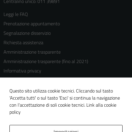
Centralino unico: 011 39891
Leggi le FAQ
Prenotazione appuntamento
Segnalazione disservizio
Richiesta assistenza
Amministrazione trasparente
Amministrazione trasparente (fino al 2021)
Informativa privacy
Cookie Policy
Note legali
Questo sito utilizza cookie tecnici. Cliccando sul tasto
'Accetta tutti' o sul tasto 'Esci' si continua la navigazione
Dichiarazione di accessibilità
con l'accettazione di soli cookie tecnici.
Link alla cookie
Piano di miglioramento del sito
policy
Area Privata
Impostazioni