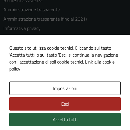
Richiesta assistenza
Amministrazione trasparente
Amministrazione trasparente (fino al 2021)
Informativa privacy
Cookie Policy
Note legali
Questo sito utilizza cookie tecnici. Cliccando sul tasto
'Accetta tutti' o sul tasto 'Esci' si continua la navigazione
Dichiarazione di accessibilità
con l'accettazione di soli cookie tecnici.
Link alla cookie
Piano di miglioramento del sito
policy
Area Privata
Impostazioni
Esci
Accetta tutti
Credits: ©
Technical Design s.r.l.