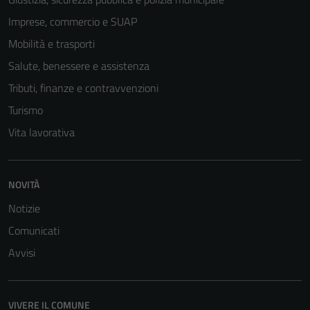
Imprese, commercio e SUAP
Mobilità e trasporti
Salute, benessere e assistenza
Tributi, finanze e contravvenzioni
Turismo
Vita lavorativa
Tecnici
NOVITÀ
Questi cookie
sono necessari
Notizie
per il
Comunicati
funzionamento
Avvisi
del sito e non
possono
essere
VIVERE IL COMUNE
disabilitati.