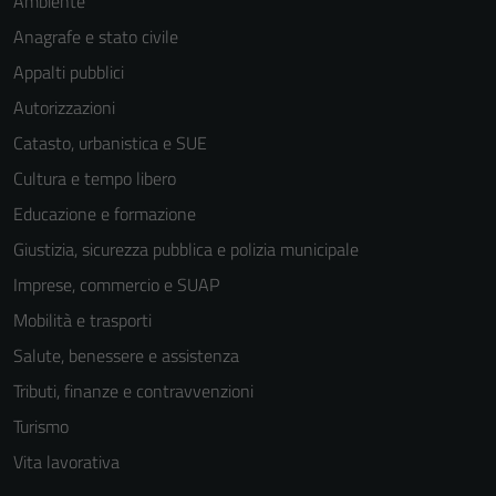
Ambiente
Anagrafe e stato civile
Appalti pubblici
Autorizzazioni
Catasto, urbanistica e SUE
Tecnici
Cultura e tempo libero
Questi cookie
sono necessari
Educazione e formazione
per il
Giustizia, sicurezza pubblica e polizia municipale
funzionamento
Imprese, commercio e SUAP
del sito e non
possono
Mobilità e trasporti
essere
Salute, benessere e assistenza
disabilitati.
Tributi, finanze e contravvenzioni
Questi cookie
non raccolgono
Turismo
informazioni
Vita lavorativa
personali.