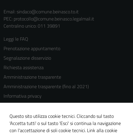
Email:
sindaco@comune.beinasco.to.it
PEC:
protocollo@comune.beinasco.legalmail.it
Centralino unico: 011 39891
Leggi le FAQ
Prenotazione appuntamento
Segnalazione disservizio
Richiesta assistenza
Amministrazione trasparente
Amministrazione trasparente (fino al 2021)
Informativa privacy
Cookie Policy
Note legali
Questo sito utilizza cookie tecnici. Cliccando sul tasto
'Accetta tutti' o sul tasto 'Esci' si continua la navigazione
Dichiarazione di accessibilità
con l'accettazione di soli cookie tecnici.
Link alla cookie