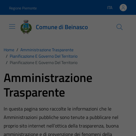
Vai ai contenuti
Vai al footer
ITA
Regione Piemonte
Lingua attiva:
Comune di Beinasco
Home
/
Amministrazione Trasparente
/
Pianificazione E Governo Del Territorio
/
Pianificazione E Governo Del Territorio
Amministrazione
Trasparente
In questa pagina sono raccolte le informazioni che le
Amministrazioni pubbliche sono tenute a pubblicare nel
proprio sito internet nell’ottica della trasparenza, buona
amministrazione e di prevenzione dei fenomeni della