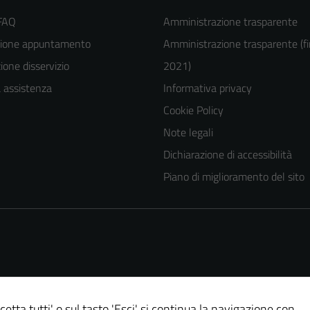
 FAQ
Amministrazione trasparente
zione appuntamento
Amministrazione trasparente (fi
one disservizio
2021)
a assistenza
Informativa privacy
Cookie Policy
Note legali
Tecnici
Dichiarazione di accessibilità
Questi cookie
Piano di miglioramento del sito
sono necessari
per il
funzionamento
del sito e non
possono
essere
disabilitati.
cetta tutti' o sul tasto 'Esci' si continua la navigazione con