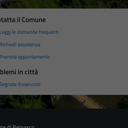
tatta il Comune
Leggi le domande frequenti
Richiedi assistenza
Prenota appuntamento
blemi in città
Segnala disservizio
e di Beinasco