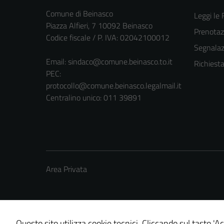
Comune di Beinasco
Leggi le
Piazza Alfieri, 7 10092 Beinasco
Prenota
Codice fiscale / P. IVA: 02042100012
Segnalazi
Email:
sindaco@comune.beinasco.to.it
Richiest
PEC:
protocollo@comune.beinasco.legalmail.it
Centralino unico: 011 39891
Area Privata
Questo sito utilizza cookie tecnici. Cliccando sul tasto 'Ac