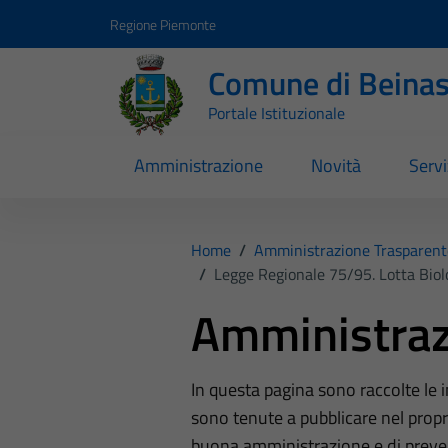
Vai ai contenuti
Vai al footer
Regione Piemonte
Comune di Beina
Portale Istituzionale
Amministrazione
Novità
Servi
Home
/
Amministrazione Trasparent
/
Legge Regionale 75/95. Lotta Biolo
Amministraz
In questa pagina sono raccolte le
sono tenute a pubblicare nel propri
buona amministrazione e di preve