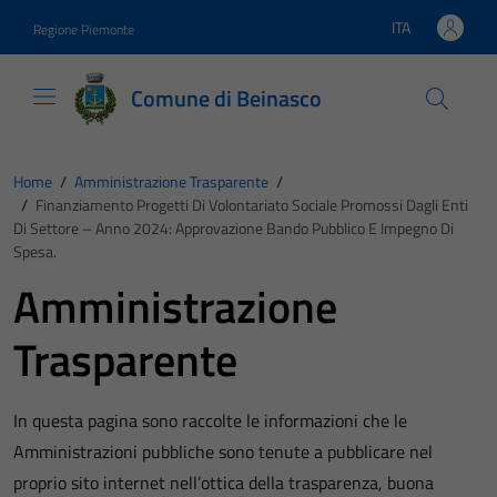
Vai ai contenuti
Vai al footer
ITA
Regione Piemonte
Lingua attiva:
Comune di Beinasco
Home
/
Amministrazione Trasparente
/
/
Finanziamento Progetti Di Volontariato Sociale Promossi Dagli Enti
Di Settore – Anno 2024: Approvazione Bando Pubblico E Impegno Di
Spesa.
Amministrazione
Trasparente
In questa pagina sono raccolte le informazioni che le
Amministrazioni pubbliche sono tenute a pubblicare nel
proprio sito internet nell’ottica della trasparenza, buona