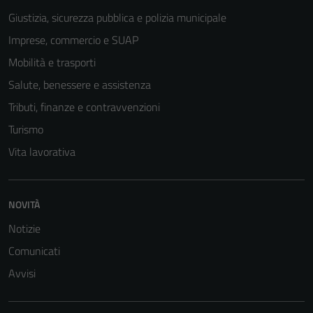
Giustizia, sicurezza pubblica e polizia municipale
Tecnici
Imprese, commercio e SUAP
Questi cookie
Mobilità e trasporti
sono necessari
per il
Salute, benessere e assistenza
funzionamento
Tributi, finanze e contravvenzioni
del sito e non
Turismo
possono
essere
Vita lavorativa
disabilitati.
Questi cookie
non raccolgono
NOVITÀ
informazioni
Notizie
personali.
Comunicati
Avvisi