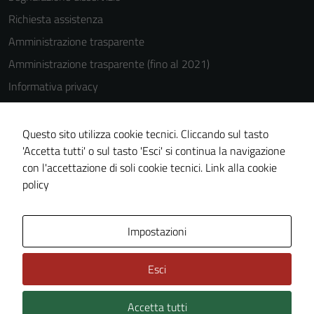
Richiesta assistenza
Amministrazione trasparente
Amministrazione trasparente (fino al 2021)
Informativa privacy
Cookie Policy
Note legali
Questo sito utilizza cookie tecnici. Cliccando sul tasto
'Accetta tutti' o sul tasto 'Esci' si continua la navigazione
Dichiarazione di accessibilità
con l'accettazione di soli cookie tecnici.
Link alla cookie
Piano di miglioramento del sito
policy
Area Privata
Impostazioni
Esci
Accetta tutti
Credits: ©
Technical Design s.r.l.