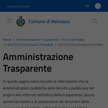
Vai ai contenuti
Vai al footer
ITA
Regione Piemonte
Lingua attiva:
Comune di Beinasco
Home
/
Amministrazione Trasparente
/
Enti Controllati
/
Enti Di Diritto Privato Controllati
/
Enti Di Diritto Privato Controllati
Amministrazione
Trasparente
In questa pagina sono raccolte le informazioni che le
Amministrazioni pubbliche sono tenute a pubblicare nel
proprio sito internet nell’ottica della trasparenza, buona
amministrazione e di prevenzione dei fenomeni della