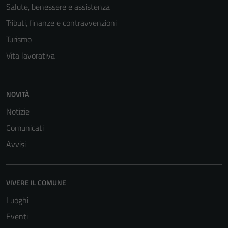
Questi cookie
Salute, benessere e assistenza
sono necessari
Tributi, finanze e contravvenzioni
per il
Turismo
funzionamento
del sito e non
Vita lavorativa
possono
essere
disabilitati.
NOVITÀ
Questi cookie
Notizie
non raccolgono
Comunicati
informazioni
personali.
Avvisi
VIVERE IL COMUNE
Luoghi
Eventi