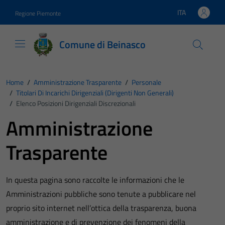
Vai ai contenuti
Vai al footer
ITA
Regione Piemonte
Lingua attiva:
Comune di Beinasco
Home
/
Amministrazione Trasparente
/
Personale
/
Titolari Di Incarichi Dirigenziali (dirigenti Non Generali)
/
Elenco Posizioni Dirigenziali Discrezionali
Amministrazione
Trasparente
In questa pagina sono raccolte le informazioni che le
Amministrazioni pubbliche sono tenute a pubblicare nel
proprio sito internet nell’ottica della trasparenza, buona
amministrazione e di prevenzione dei fenomeni della