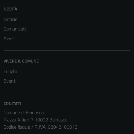
funzionamento
del sito e non
NOVITÀ
possono
Notizie
essere
Comunicati
disabilitati.
Questi cookie
Avvisi
non raccolgono
informazioni
personali.
VIVERE IL COMUNE
Luoghi
Eventi
CONTATTI
Comune di Beinasco
Piazza Alfieri, 7 10092 Beinasco
Codice fiscale / P. IVA: 02042100012