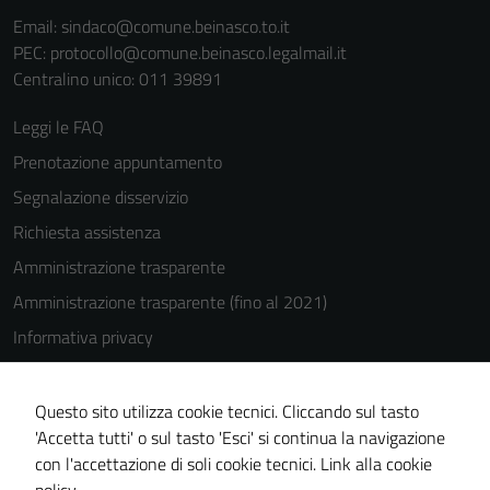
Email:
sindaco@comune.beinasco.to.it
PEC:
protocollo@comune.beinasco.legalmail.it
Centralino unico: 011 39891
Leggi le FAQ
Prenotazione appuntamento
Segnalazione disservizio
Richiesta assistenza
Amministrazione trasparente
Amministrazione trasparente (fino al 2021)
Informativa privacy
Cookie Policy
Note legali
Questo sito utilizza cookie tecnici. Cliccando sul tasto
'Accetta tutti' o sul tasto 'Esci' si continua la navigazione
Dichiarazione di accessibilità
con l'accettazione di soli cookie tecnici.
Link alla cookie
Piano di miglioramento del sito