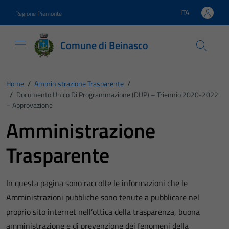
Vai ai contenuti
Vai al footer
ITA
Regione Piemonte
Lingua attiva:
Comune di Beinasco
Home
/
Amministrazione Trasparente
/
/
Documento Unico Di Programmazione (DUP) – Triennio 2020-2022
– Approvazione
Amministrazione
Trasparente
In questa pagina sono raccolte le informazioni che le
Amministrazioni pubbliche sono tenute a pubblicare nel
proprio sito internet nell’ottica della trasparenza, buona
amministrazione e di prevenzione dei fenomeni della