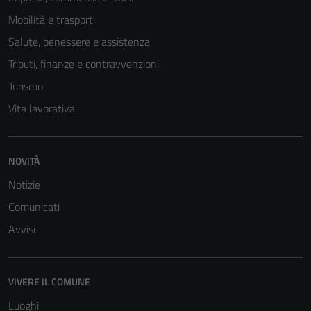
Tecnici
Mobilità e trasporti
Questi cookie
sono necessari
Salute, benessere e assistenza
per il
Tributi, finanze e contravvenzioni
funzionamento
Turismo
del sito e non
possono
Vita lavorativa
essere
disabilitati.
Questi cookie
NOVITÀ
non raccolgono
Notizie
informazioni
Comunicati
personali.
Avvisi
VIVERE IL COMUNE
Luoghi