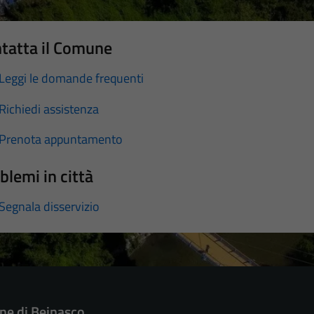
tatta il Comune
Leggi le domande frequenti
Richiedi assistenza
Prenota appuntamento
blemi in città
Segnala disservizio
e di Beinasco