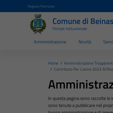
Vai ai contenuti
Vai al footer
Regione Piemonte
Comune di Beina
Portale Istituzionale
Amministrazione
Novità
Servi
Home
/
Amministrazione Trasparent
/
Contributo Per L’anno 2023 All’Ass
Amministraz
In questa pagina sono raccolte le
sono tenute a pubblicare nel propri
buona amministrazione e di preve