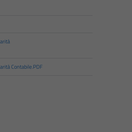
arità
larità Contabile.PDF