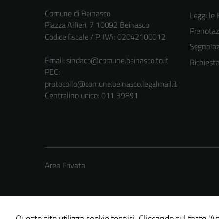
Comune di Beinasco
Leggi le
Piazza Alfieri, 7 10092 Beinasco
Prenota
Codice fiscale / P. IVA: 02042100012
Segnalazi
Email:
sindaco@comune.beinasco.to.it
Richiest
PEC:
protocollo@comune.beinasco.legalmail.it
Centralino unico: 011 39891
Area Privata
Questo sito utilizza cookie tecnici. Cliccando sul tasto 'Ac