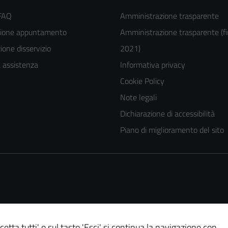
 FAQ
Amministrazione trasparente
zione appuntamento
Amministrazione trasparente (fi
one disservizio
2021)
a assistenza
Informativa privacy
Cookie Policy
Note legali
Tecnici
Dichiarazione di accessibilità
Questi cookie
Piano di miglioramento del sito
sono necessari
per il
funzionamento
del sito e non
possono
essere
disabilitati.
cetta tutti' o sul tasto 'Esci' si continua la navigazione con