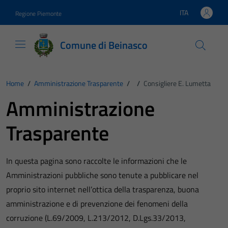
Vai ai contenuti
Vai al footer
ITA
Regione Piemonte
Lingua attiva:
Comune di Beinasco
Home
/
Amministrazione Trasparente
/
/
Consigliere E. Lumetta
Amministrazione
Trasparente
In questa pagina sono raccolte le informazioni che le
Amministrazioni pubbliche sono tenute a pubblicare nel
proprio sito internet nell’ottica della trasparenza, buona
amministrazione e di prevenzione dei fenomeni della
corruzione (L.69/2009, L.213/2012, D.Lgs.33/2013,