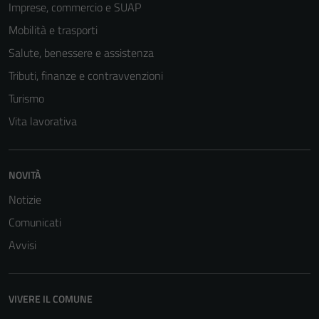
Imprese, commercio e SUAP
Tecnici
Mobilità e trasporti
Questi cookie
sono necessari
Salute, benessere e assistenza
per il
Tributi, finanze e contravvenzioni
funzionamento
Turismo
del sito e non
possono
Vita lavorativa
essere
disabilitati.
Questi cookie
NOVITÀ
non raccolgono
Notizie
informazioni
personali.
Comunicati
Avvisi
VIVERE IL COMUNE