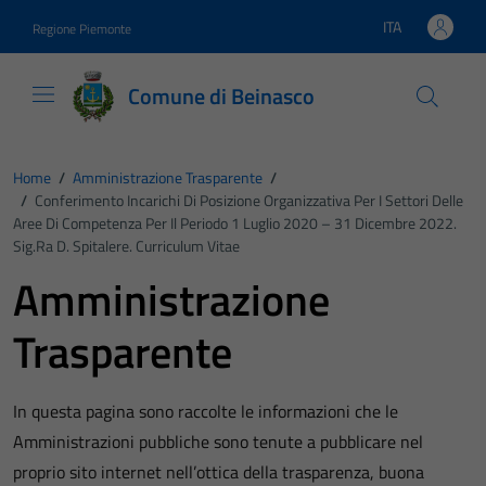
Vai ai contenuti
Vai al footer
ITA
Regione Piemonte
Lingua attiva:
Comune di Beinasco
Home
/
Amministrazione Trasparente
/
/
Conferimento Incarichi Di Posizione Organizzativa Per I Settori Delle
Aree Di Competenza Per Il Periodo 1 Luglio 2020 – 31 Dicembre 2022.
Sig.ra D. Spitalere. Curriculum Vitae
Amministrazione
Trasparente
In questa pagina sono raccolte le informazioni che le
Amministrazioni pubbliche sono tenute a pubblicare nel
proprio sito internet nell’ottica della trasparenza, buona