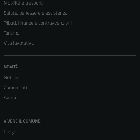
Mobilità e trasporti
Questi cookie
Salute, benessere e assistenza
sono necessari
Tributi, finanze e contravvenzioni
per il
funzionamento
Turismo
del sito e non
Vita lavorativa
possono
essere
disabilitati.
NOVITÀ
Questi cookie
non raccolgono
Notizie
informazioni
Comunicati
personali.
Avvisi
VIVERE IL COMUNE
Luoghi