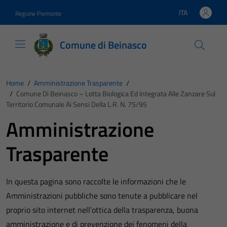
Vai ai contenuti
Vai al footer
ITA
Regione Piemonte
Lingua attiva:
Comune di Beinasco
Home
/
Amministrazione Trasparente
/
/
Comune Di Beinasco – Lotta Biologica Ed Integrata Alle Zanzare Sul
Territorio Comunale Ai Sensi Della L.R. N. 75/95
Amministrazione
Trasparente
In questa pagina sono raccolte le informazioni che le
Amministrazioni pubbliche sono tenute a pubblicare nel
proprio sito internet nell’ottica della trasparenza, buona
amministrazione e di prevenzione dei fenomeni della