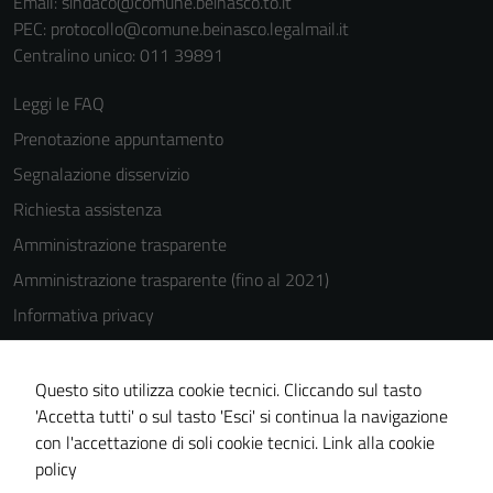
Email:
sindaco@comune.beinasco.to.it
PEC:
protocollo@comune.beinasco.legalmail.it
Centralino unico: 011 39891
Leggi le FAQ
Prenotazione appuntamento
Segnalazione disservizio
Richiesta assistenza
Amministrazione trasparente
Amministrazione trasparente (fino al 2021)
Informativa privacy
Cookie Policy
Note legali
Questo sito utilizza cookie tecnici. Cliccando sul tasto
'Accetta tutti' o sul tasto 'Esci' si continua la navigazione
Dichiarazione di accessibilità
con l'accettazione di soli cookie tecnici.
Link alla cookie
Piano di miglioramento del sito
policy