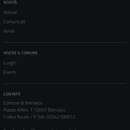
NOVITÀ
del sito e non
Notizie
possono
essere
Comunicati
disabilitati.
Avvisi
Questi cookie
non raccolgono
informazioni
VIVERE IL COMUNE
personali.
Luoghi
Eventi
CONTATTI
Comune di Beinasco
Piazza Alfieri, 7 10092 Beinasco
Codice fiscale / P. IVA: 02042100012