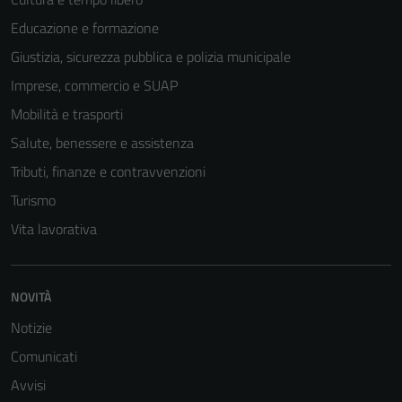
Educazione e formazione
Giustizia, sicurezza pubblica e polizia municipale
Imprese, commercio e SUAP
Mobilità e trasporti
Salute, benessere e assistenza
Tributi, finanze e contravvenzioni
Turismo
Vita lavorativa
Tecnici
Questi cookie
NOVITÀ
sono necessari
per il
Notizie
funzionamento
Comunicati
del sito e non
possono
Avvisi