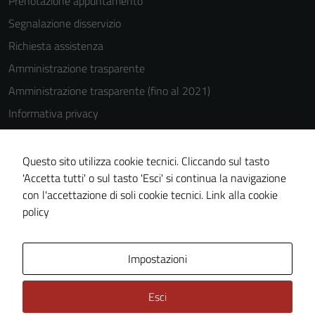
Prenotazione appuntamento
Segnalazione disservizio
Richiesta assistenza
Amministrazione trasparente
Amministrazione trasparente (fino al 2021)
Informativa privacy
Cookie Policy
Note legali
Questo sito utilizza cookie tecnici. Cliccando sul tasto
'Accetta tutti' o sul tasto 'Esci' si continua la navigazione
Dichiarazione di accessibilità
con l'accettazione di soli cookie tecnici.
Link alla cookie
Piano di miglioramento del sito
policy
Area Privata
Impostazioni
Esci