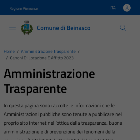
Vai ai contenuti
Vai al footer
ITA
Regione Piemonte
Lingua attiva:
Comune di Beinasco
Home
/
Amministrazione Trasparente
/
/
Canoni Di Locazione E Affitto 2023
Amministrazione
Trasparente
In questa pagina sono raccolte le informazioni che le
Amministrazioni pubbliche sono tenute a pubblicare nel
proprio sito internet nell’ottica della trasparenza, buona
amministrazione e di prevenzione dei fenomeni della