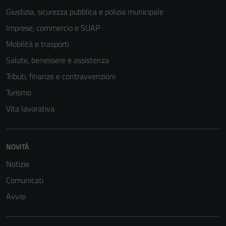
Giustizia, sicurezza pubblica e polizia municipale
Imprese, commercio e SUAP
Mobilità e trasporti
Salute, benessere e assistenza
Tributi, finanze e contravvenzioni
Turismo
Vita lavorativa
Tecnici
Questi cookie
NOVITÀ
sono necessari
Notizie
per il
Comunicati
funzionamento
del sito e non
Avvisi
possono
essere