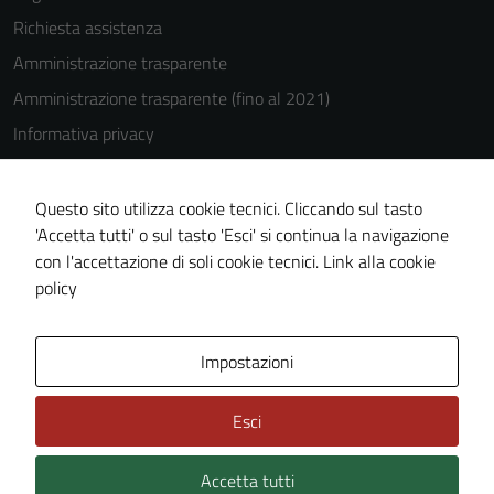
Richiesta assistenza
Amministrazione trasparente
Amministrazione trasparente (fino al 2021)
Informativa privacy
Cookie Policy
Note legali
Questo sito utilizza cookie tecnici. Cliccando sul tasto
'Accetta tutti' o sul tasto 'Esci' si continua la navigazione
Dichiarazione di accessibilità
con l'accettazione di soli cookie tecnici.
Link alla cookie
Piano di miglioramento del sito
policy
Area Privata
Impostazioni
Esci
Accetta tutti
Credits: ©
Technical Design s.r.l.