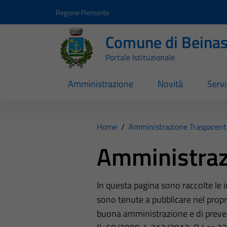
Vai ai contenuti
Vai al footer
Regione Piemonte
Comune di Beina
Portale Istituzionale
Amministrazione
Novità
Servi
Home
/
Amministrazione Trasparent
Amministraz
In questa pagina sono raccolte le
sono tenute a pubblicare nel propri
buona amministrazione e di preve