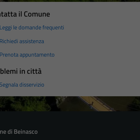
tatta il Comune
Leggi le domande frequenti
Richiedi assistenza
Prenota appuntamento
blemi in città
Segnala disservizio
e di Beinasco