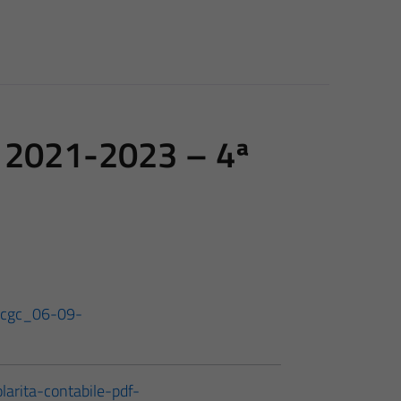
e 2021-2023 – 4ª
_ccgc_06-09-
larita-contabile-pdf-