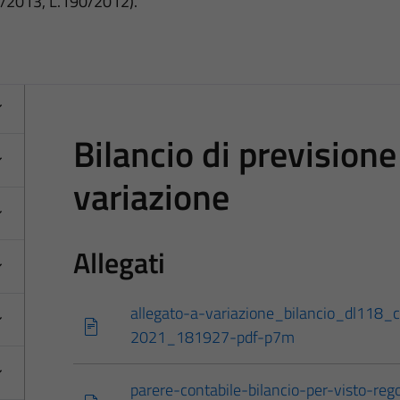
3/2013, L.190/2012).
Bilancio di prevision
variazione
Allegati
allegato-a-variazione_bilancio_dl118
2021_181927-pdf-p7m
parere-contabile-bilancio-per-visto-rego