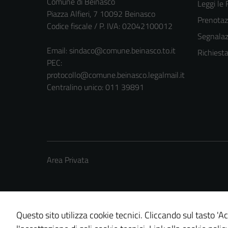
Comune di Beinasco
Leggi le
Piazza Alfieri, 7 10092 Beinasco
Prenota
Codice fiscale / P. IVA: 02042100012
Segnalazi
Email:
sindaco@comune.beinasco.to.it
Richiest
PEC:
protocollo@comune.beinasco.legalmail.it
Centralino unico: 011 39891
Area Privata
Questo sito utilizza cookie tecnici. Cliccando sul tasto 'Ac
Credits: ©
Technical Design s.r.l.