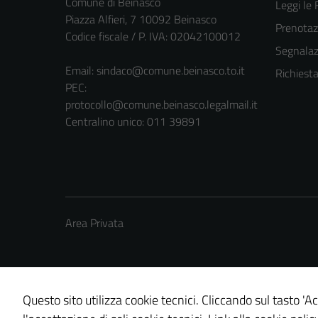
Comune di Beinasco
Leggi le
Piazza Alfieri, 7 10092 Beinasco
Prenota
Codice fiscale / P. IVA: 02042100012
Segnalazi
Email:
sindaco@comune.beinasco.to.it
Richiest
PEC:
protocollo@comune.beinasco.legalmail.it
Centralino unico: 011 39891
Area Privata
Questo sito utilizza cookie tecnici. Cliccando sul tasto 'Ac
Credits: ©
Technical Design s.r.l.