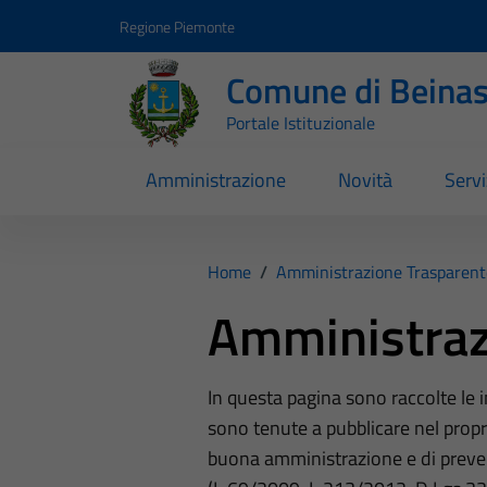
Vai ai contenuti
Vai al footer
Regione Piemonte
Comune di Beina
Portale Istituzionale
Amministrazione
Novità
Servi
Home
/
Amministrazione Trasparent
Amministraz
In questa pagina sono raccolte le
sono tenute a pubblicare nel propri
buona amministrazione e di preve