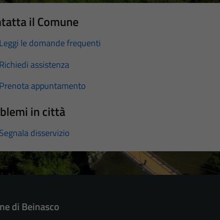
tatta il Comune
Leggi le domande frequenti
Richiedi assistenza
Prenota appuntamento
blemi in città
Segnala disservizio
e di Beinasco