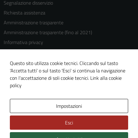
Segnalazione disservizio
Richiesta assistenza
Amministrazione trasparente
Amministrazione trasparente (fino al 2021)
Informativa privacy
Cookie Policy
Note legali
Questo sito utilizza cookie tecnici. Cliccando sul tasto
'Accetta tutti' o sul tasto 'Esci' si continua la navigazione
Dichiarazione di accessibilità
con l'accettazione di soli cookie tecnici.
Link alla cookie
Piano di miglioramento del sito
policy
Area Privata
Impostazioni
Esci