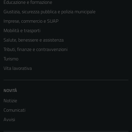
Educazione e formazione
Giustizia, sicurezza pubblica e polizia municipale
Imprese, commercio e SUAP
Mobilità e trasporti
Salute, benessere e assistenza
Tributi, finanze e contravvenzioni
Turismo
Vita lavorativa
Tecnici
Questi cookie
NOVITÀ
sono necessari
Notizie
per il
funzionamento
Comunicati
del sito e non
Avvisi
possono
essere