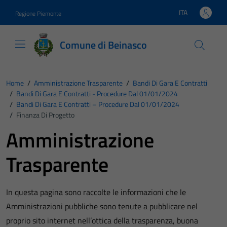
Vai ai contenuti
Vai al footer
ITA
Regione Piemonte
Lingua attiva:
Comune di Beinasco
Home
/
Amministrazione Trasparente
/
Bandi Di Gara E Contratti
/
Bandi Di Gara E Contratti - Procedure Dal 01/01/2024
/
Bandi Di Gara E Contratti – Procedure Dal 01/01/2024
/
Finanza Di Progetto
Amministrazione
Trasparente
In questa pagina sono raccolte le informazioni che le
Amministrazioni pubbliche sono tenute a pubblicare nel
proprio sito internet nell’ottica della trasparenza, buona