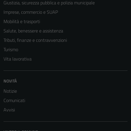
Giustizia, sicurezza pubblica e polizia municipale
Imprese, commercio e SUAP
Mobilità e trasporti
Salute, benessere e assistenza
Tributi, finanze e contravvenzioni
Turismo
Vita lavorativa
Tecnici
NOVITÀ
Questi cookie
sono necessari
Notizie
per il
Comunicati
funzionamento
Avvisi
del sito e non
possono
essere