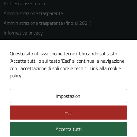
Richiesta assistenza
Amministrazione trasparente
Amministrazione trasparente (fino al 2021)
Informativa privacy
Cookie Policy
Note legali
Questo sito utilizza cookie tecnici. Cliccando sul tasto
'Accetta tutti' o sul tasto 'Esci' si continua la navigazione
Dichiarazione di accessibilità
con l'accettazione di soli cookie tecnici.
Link alla cookie
Piano di miglioramento del sito
policy
Area Privata
Impostazioni
Esci
Accetta tutti
Credits: ©
Technical Design s.r.l.