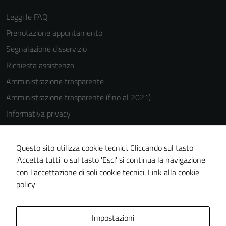
Leggi le FAQ
Prenotazione appuntamento
Segnalazione disservizio
Richiesta assistenza
Amministrazione trasparente
Amministrazione trasparente (fino al 2021)
Informativa privacy
Cookie Policy
Note legali
Questo sito utilizza cookie tecnici. Cliccando sul tasto
'Accetta tutti' o sul tasto 'Esci' si continua la navigazione
Dichiarazione di accessibilità
con l'accettazione di soli cookie tecnici.
Link alla cookie
Piano di miglioramento del sito
policy
Area Privata
Impostazioni