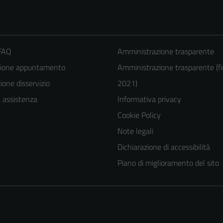
 FAQ
Amministrazione trasparente
zione appuntamento
Amministrazione trasparente (fi
one disservizio
2021)
a assistenza
Informativa privacy
Cookie Policy
Tecnici
Note legali
Questi cookie
Dichiarazione di accessibilità
sono necessari
per il
Piano di miglioramento del sito
funzionamento
del sito e non
possono
essere