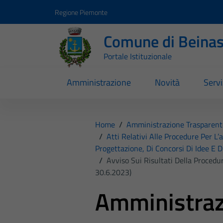
Vai ai contenuti
Vai al footer
Regione Piemonte
Comune di Beina
Portale Istituzionale
Amministrazione
Novità
Servi
Home
/
Amministrazione Trasparent
/
Atti Relativi Alle Procedure Per L’
Progettazione, Di Concorsi Di Idee E D
/
Avviso Sui Risultati Della Procedu
30.6.2023)
Amministraz