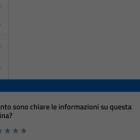
nto sono chiare le informazioni su questa
ina?
a 1 stelle su 5
luta 2 stelle su 5
Valuta 3 stelle su 5
Valuta 4 stelle su 5
Valuta 5 stelle su 5