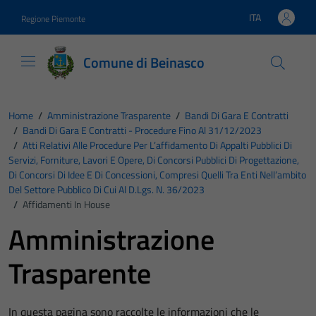
Vai ai contenuti
Vai al footer
ITA
Regione Piemonte
Lingua attiva:
Comune di Beinasco
Home
/
Amministrazione Trasparente
/
Bandi Di Gara E Contratti
/
Bandi Di Gara E Contratti - Procedure Fino Al 31/12/2023
/
Atti Relativi Alle Procedure Per L’affidamento Di Appalti Pubblici Di
Servizi, Forniture, Lavori E Opere, Di Concorsi Pubblici Di Progettazione,
Di Concorsi Di Idee E Di Concessioni, Compresi Quelli Tra Enti Nell’ambito
Del Settore Pubblico Di Cui Al D.Lgs. N. 36/2023
/
Affidamenti In House
Amministrazione
Trasparente
In questa pagina sono raccolte le informazioni che le