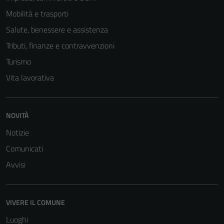
Tecnici
Mobilità e trasporti
Questi cookie
sono necessari
Salute, benessere e assistenza
per il
Tributi, finanze e contravvenzioni
funzionamento
Turismo
del sito e non
possono
Vita lavorativa
essere
disabilitati.
Questi cookie
NOVITÀ
non raccolgono
Notizie
informazioni
Comunicati
personali.
Avvisi
VIVERE IL COMUNE
Luoghi