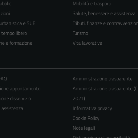
ubblici
Mobilità e trasporti
zioni
Salute, benessere e assistenza
 urbanistica e SUE
Tributi, finanze e contravvenzion
e tempo libero
Turismo
ne e formazione
Vita lavorativa
 FAQ
Amministrazione trasparente
zione appuntamento
Amministrazione trasparente (fi
Tecnici
one disservizio
2021)
Questi cookie
a assistenza
Informativa privacy
sono necessari
Cookie Policy
per il
Note legali
funzionamento
Dichiarazione di accessibilità