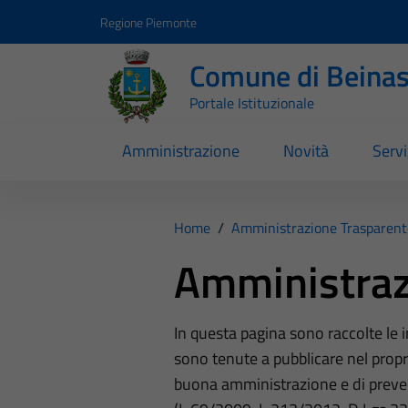
Vai ai contenuti
Vai al footer
Regione Piemonte
Comune di Beina
Portale Istituzionale
Amministrazione
Novità
Servi
Home
/
Amministrazione Trasparent
Amministraz
In questa pagina sono raccolte le
sono tenute a pubblicare nel propri
buona amministrazione e di preve