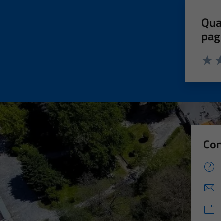
Qua
pag
Valut
Va
Con