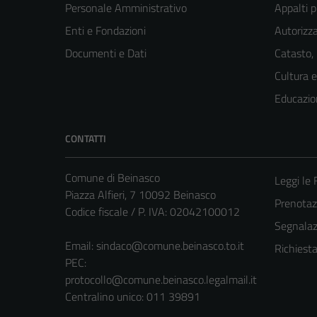
Personale Amministrativo
Appalti p
Enti e Fondazioni
Autorizza
Documenti e Dati
Catasto,
Cultura 
Educazio
CONTATTI
Comune di Beinasco
Leggi le
Piazza Alfieri, 7 10092 Beinasco
Prenota
Codice fiscale / P. IVA: 02042100012
Segnalazi
Email:
sindaco@comune.beinasco.to.it
Richiest
PEC:
protocollo@comune.beinasco.legalmail.it
Centralino unico: 011 39891