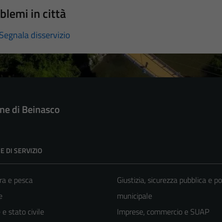
blemi in città
Segnala disservizio
e di Beinasco
E DI SERVIZIO
ra e pesca
Giustizia, sicurezza pubblica e po
e
municipale
e stato civile
Imprese, commercio e SUAP