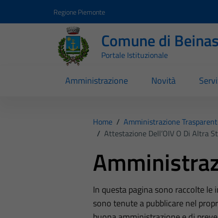
Vai ai contenuti
Vai al footer
Regione Piemonte
Comune di Beina
Portale Istituzionale
Amministrazione
Novità
Servi
Home
/
Amministrazione Trasparent
/
Attestazione Dell’OIV O Di Altra S
Amministraz
In questa pagina sono raccolte le
sono tenute a pubblicare nel propri
buona amministrazione e di preve