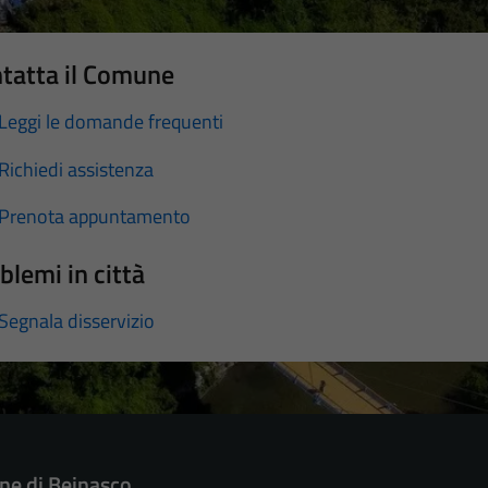
tatta il Comune
Leggi le domande frequenti
Richiedi assistenza
Prenota appuntamento
blemi in città
Segnala disservizio
e di Beinasco