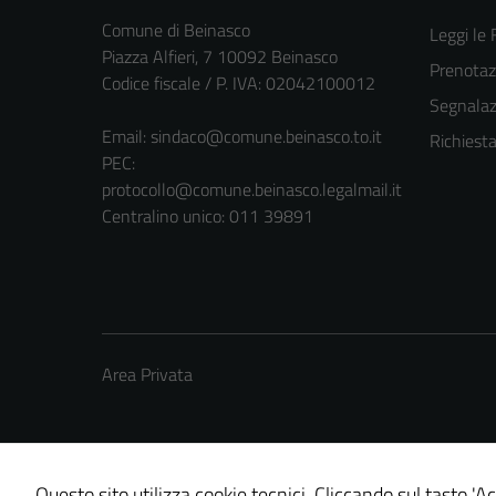
Comune di Beinasco
Leggi le
Piazza Alfieri, 7 10092 Beinasco
Prenota
Codice fiscale / P. IVA: 02042100012
Segnalazi
Email:
sindaco@comune.beinasco.to.it
Richiest
PEC:
protocollo@comune.beinasco.legalmail.it
Centralino unico: 011 39891
Area Privata
Questo sito utilizza cookie tecnici. Cliccando sul tasto 'Ac