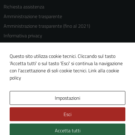
Richiesta assistenza
Amministrazione trasparente
Amministrazione trasparente (fino al 2021)
Informativa privacy
Cookie Policy
Note legali
Questo sito utilizza cookie tecnici. Cliccando sul tasto
'Accetta tutti' o sul tasto 'Esci' si continua la navigazione
Dichiarazione di accessibilità
con l'accettazione di soli cookie tecnici.
Link alla cookie
Piano di miglioramento del sito
policy
Area Privata
Impostazioni
Esci
Accetta tutti
Credits: ©
Technical Design s.r.l.