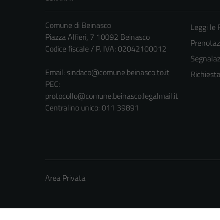
Comune di Beinasco
Leggi le
Piazza Alfieri, 7 10092 Beinasco
Prenota
Codice fiscale / P. IVA: 02042100012
Segnalazi
Email:
sindaco@comune.beinasco.to.it
Richiest
PEC:
protocollo@comune.beinasco.legalmail.it
Centralino unico: 011 39891
Area Privata