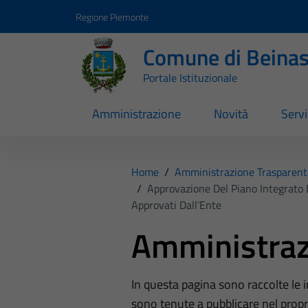
Vai ai contenuti
Vai al footer
Regione Piemonte
Comune di Beina
Portale Istituzionale
Amministrazione
Novità
Servi
Home
/
Amministrazione Trasparent
/
Approvazione Del Piano Integrato
Approvati Dall’Ente
Amministraz
In questa pagina sono raccolte le
sono tenute a pubblicare nel propri