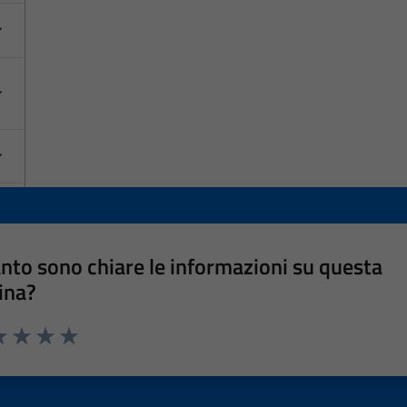
nto sono chiare le informazioni su questa
ina?
a 1 stelle su 5
luta 2 stelle su 5
Valuta 3 stelle su 5
Valuta 4 stelle su 5
Valuta 5 stelle su 5